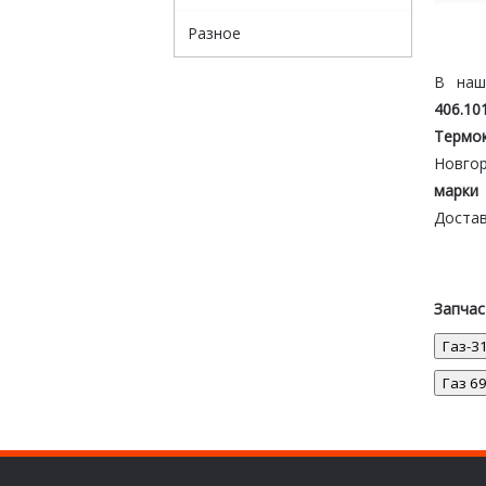
Разное
В наш
406.1
Термок
Новгор
марки 
Достав
Запчас