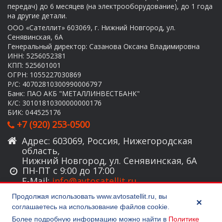
передач) до 6 месяцев (на электрооборудование), до 1 года
на другие детали.
ООО «Сателлит» 603069, г. Нижний Новгород, ул.
Сенявинская, 6А
Генеральный директор: Сазанова Оксана Владимировна
ИНН: 5256052381
КПП: 525601001
ОГРН: 1055227030869
Р/С: 40702810300990006797
Банк: ПАО АКБ "МЕТАЛЛИНВЕСТБАНК"
К/С: 30101810300000000176
БИК: 044525176
+7 (920) 253-0500
Адрес: 603069, Россия, Нижегородская
область,
Нижний Новгород, ул. Сенявинская, 6А
ПН-ПТ с 9:00 до 17:00
E-Mail:
info@avtosatellit.ru
E-Mail:
auto52@mail.ru
Продолжая использовать
www.avtosatellit.ru
, вы
×
соглашаетесь на использование файлов cookie.
1992-2026 © Копирайт. Все права защищены.
Политика
конфиденциальности
.
Более подробную информацию можно найти в
Политике